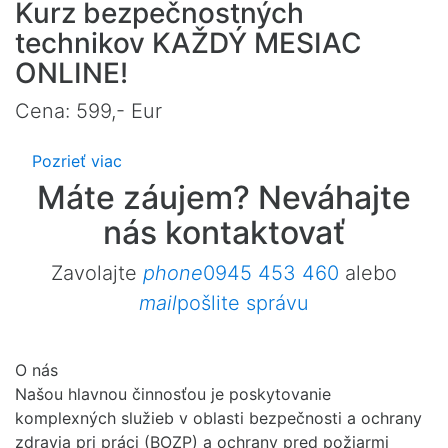
Kurz bezpečnostných
technikov KAŽDÝ MESIAC
ONLINE!
Cena: 599,- Eur
Pozrieť viac
Máte záujem? Neváhajte
nás kontaktovať
Zavolajte
phone
0945 453 460
alebo
mail
pošlite správu
O nás
Našou hlavnou činnosťou je poskytovanie
komplexných služieb v oblasti bezpečnosti a ochrany
zdravia pri práci (BOZP) a ochrany pred požiarmi