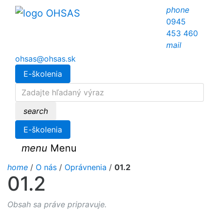
phone
0945
453 460
mail
ohsas@ohsas.sk
E-školenia
search
E-školenia
menu
Menu
home
/
O nás
/
Oprávnenia
/
01.2
01.2
Obsah sa práve pripravuje.