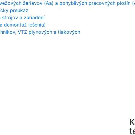
 vežových žeriavov (Aa) a pohyblivých pracovných plošín (
čícky preukaz
strojov a zariadení
a demontáž lešenia)
hnikov, VTZ plynových a tlakových
K
t