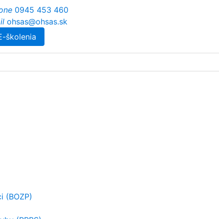
one
0945 453 460
il
ohsas@ohsas.sk
E-školenia
ci (BOZP)