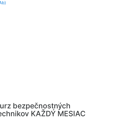
Ab)
urz bezpečnostných
echnikov KAŽDÝ MESIAC