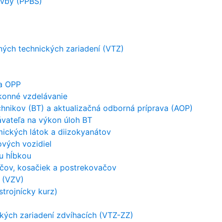
avby (PPBS)
ých technických zariadení (VTZ)
 a OPP
konné vzdelávanie
hnikov (BT) a aktualizačná odborná príprava (AOP)
ávateľa na výkon úloh BT
ických látok a diizokyanátov
vých vozidiel
u hĺbkou
ačov, kosačiek a postrekovačov
 (VZV)
strojnícky kurz)
kých zariadení zdvíhacích (VTZ-ZZ)