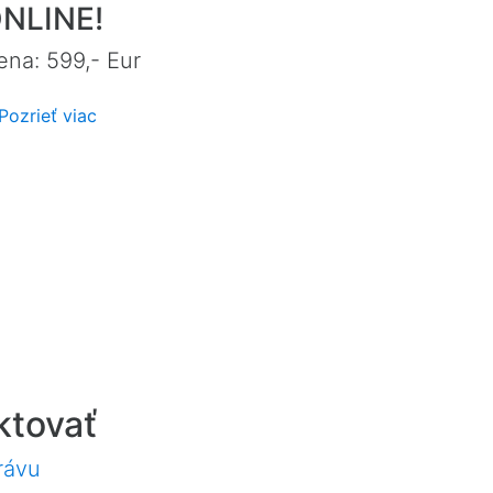
NLINE!
ena: 599,- Eur
Pozrieť viac
ktovať
rávu