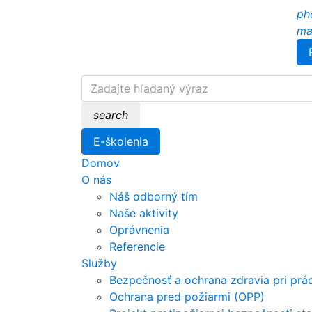
ph
ma
search
E-školenia
Domov
O nás
Náš odborný tím
Naše aktivity
Oprávnenia
Referencie
Služby
Bezpečnosť a ochrana zdravia pri prá
Ochrana pred požiarmi (OPP)