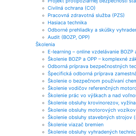
Projekt protipožiarnej bezpečnosti st
Civilná ochrana (CO)
Pracovná zdravotná služba (PZS)
Hasiaca technika
Odborné prehliadky a skúšky vyhraden
Audit (BOZP, OPP)
Školenia
E-learning – online vzdelávanie BOZP
Školenie BOZP a OPP – komplexné zá
Odborná príprava bezpečnostných tec
Špecifická odborná príprava zamestn
Školenie o bezpečnom používaní chem
Školenie vodičov referenčných motoro
Školenie prác vo výškach a nad voľno
Školenie obsluhy krovinorezov, vyžín
Školenie obsluhy motorových vozíkov
Školenie obsluhy stavebných strojov (
Školenie viazač bremien
Školenie obsluhy vyhradených technic