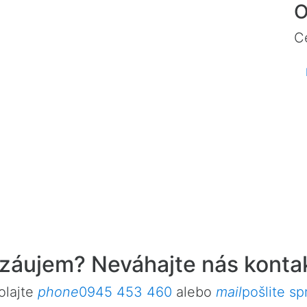
O
C
záujem? Neváhajte nás konta
olajte
phone
0945 453 460
alebo
mail
pošlite sp