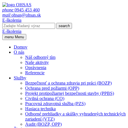
phone
0945 453 460
mail
ohsas@ohsas.sk
E-školenia
search
E-školenia
menu
Menu
Domov
O nás
Náš odborný tím
Naše aktivity
Oprávnenia
Referencie
Služby
Bezpečnosť a ochrana zdravia pri práci (BOZP)
Ochrana pred požiarmi (OPP)
Projekt protipožiarnej bezpečnosti stavby (PPBS)
Civilná ochrana (CO)
Pracovná zdravotná služba (PZS)
Hasiaca technika
Odborné prehliadky a skúšky vyhradených technických
zariadení (VTZ)
Audit (BOZP, OPP)