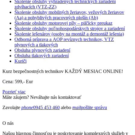
Školenie obsluhy vyhradených technických zariadení
zdvíhacích (VTZ-ZZ)
Školenie obsluhy mobilných žeriavov, vežových žeriavov
(Aa) a pohyblivých pracovných plošín (Ab)
Školenie obsluhy motorovej píly – pilčícky preukaz
Školenie obsluhy poľnohospodárskych strojov a zariadení
Školenie lešenárov (osoby na montáž a demontáž lešenia)
Odborná príprava a AOP revíznych technikov, VTZ
plynových a tlakových
Obsluha plynových zariadení
Obsluha tlakových zariadení
Kuriči
Kurz bezpečnostných technikov KAŽDÝ MESIAC ONLINE!
Cena: 599,- Eur
Pozrieť viac
Máte záujem? Neváhajte nás kontaktovať
Zavolajte
phone
0945 453 460
alebo
mail
pošlite správu
O nás
Našou hlavnou činnosťou je poskytovanie komplexných služieb v