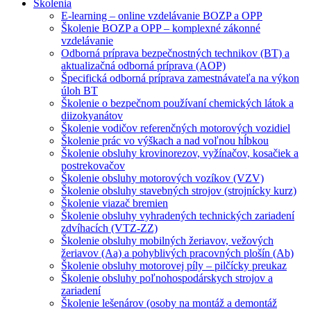
Školenia
E-learning – online vzdelávanie BOZP a OPP
Školenie BOZP a OPP – komplexné zákonné
vzdelávanie
Odborná príprava bezpečnostných technikov (BT) a
aktualizačná odborná príprava (AOP)
Špecifická odborná príprava zamestnávateľa na výkon
úloh BT
Školenie o bezpečnom používaní chemických látok a
diizokyanátov
Školenie vodičov referenčných motorových vozidiel
Školenie prác vo výškach a nad voľnou hĺbkou
Školenie obsluhy krovinorezov, vyžínačov, kosačiek a
postrekovačov
Školenie obsluhy motorových vozíkov (VZV)
Školenie obsluhy stavebných strojov (strojnícky kurz)
Školenie viazač bremien
Školenie obsluhy vyhradených technických zariadení
zdvíhacích (VTZ-ZZ)
Školenie obsluhy mobilných žeriavov, vežových
žeriavov (Aa) a pohyblivých pracovných plošín (Ab)
Školenie obsluhy motorovej píly – pilčícky preukaz
Školenie obsluhy poľnohospodárskych strojov a
zariadení
Školenie lešenárov (osoby na montáž a demontáž