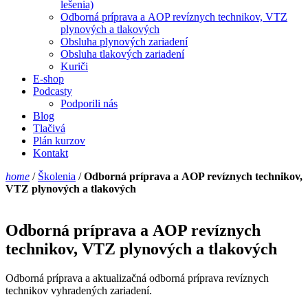
lešenia)
Odborná príprava a AOP revíznych technikov, VTZ
plynových a tlakových
Obsluha plynových zariadení
Obsluha tlakových zariadení
Kuriči
E-shop
Podcasty
Podporili nás
Blog
Tlačivá
Plán kurzov
Kontakt
home
/
Školenia
/
Odborná príprava a AOP revíznych technikov,
VTZ plynových a tlakových
Odborná príprava a AOP revíznych
technikov, VTZ plynových a tlakových
Odborná príprava a aktualizačná odborná príprava revíznych
technikov vyhradených zariadení.