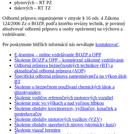
plynových – RT PZ
tlakových – RT TZ
Odbornú prípravu organizujeme v zmysle § 16 ods. 4 Zákona
124/2006 Zz o BOZP, podľa ktorého revízny technik, je povinný
absolvovať odbornú prípravu u osoby oprávnenej na výchovu a
vzdelávanie.
Pre poskytnutie bližších informácií nás neváhajte
kontaktovať
.
E-learning – online vzdelávanie BOZP a OPP
Školenie BOZP a OPP – komplexné zákonné vzdelávanie
Odborná príprava bezpečnostných technikov (BT) a
aktualizačná odborná príprava (AOP)
Špecifická odborná príprava zamestnávateľa na výkon úloh
BT
Školenie o bezpečnom používaní chemických látok a
diizokyanátov
Školenie vodičov referenčných motorových vozidiel
Školenie prác vo výškach a nad voľnou hĺbkou
Školenie obsluhy krovinorezov, vyžínačov, kosačiek a
postrekovačov
Školenie obsluhy motorových vozíkov (VZV)
Školenie obsluhy stavebných strojov (strojnícky kurz)
Školenie viazač bremien