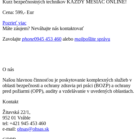
Kurz bezpečnostných technikov KAŽDÝ MESIAC ONLINE!
Cena: 599,- Eur
Pozrieť viac
Máte záujem? Neváhajte nás kontaktovať
Zavolajte
phone
0945 453 460
alebo
mail
pošlite správu
O nás
Našou hlavnou činnosťou je poskytovanie komplexných služieb v
oblasti bezpečnosti a ochrany zdravia pri práci (BOZP) a ochrany
pred požiarmi (OPP), audity a vzdelávanie v uvedených oblastiach.
Kontakt
Žitavská 22/1,
952 01 Vráble
tel: +421 945 453 460
e-mail:
ohsas@ohsas.sk