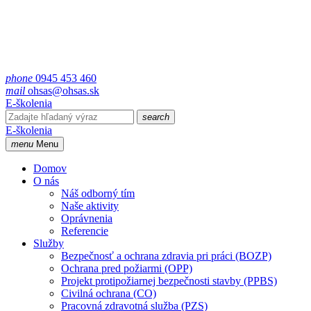
phone
0945 453 460
mail
ohsas@ohsas.sk
E-školenia
search
E-školenia
menu
Menu
Domov
O nás
Náš odborný tím
Naše aktivity
Oprávnenia
Referencie
Služby
Bezpečnosť a ochrana zdravia pri práci (BOZP)
Ochrana pred požiarmi (OPP)
Projekt protipožiarnej bezpečnosti stavby (PPBS)
Civilná ochrana (CO)
Pracovná zdravotná služba (PZS)