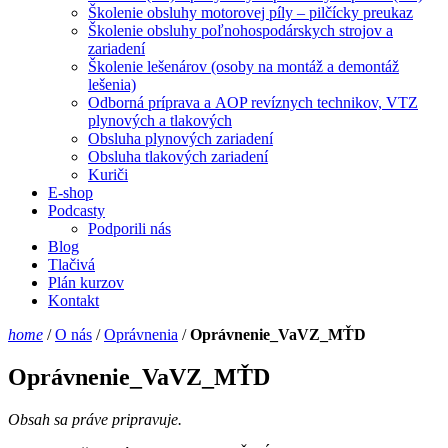
Školenie obsluhy motorovej píly – pilčícky preukaz
Školenie obsluhy poľnohospodárskych strojov a
zariadení
Školenie lešenárov (osoby na montáž a demontáž
lešenia)
Odborná príprava a AOP revíznych technikov, VTZ
plynových a tlakových
Obsluha plynových zariadení
Obsluha tlakových zariadení
Kuriči
E-shop
Podcasty
Podporili nás
Blog
Tlačivá
Plán kurzov
Kontakt
home
/
O nás
/
Oprávnenia
/
Oprávnenie_VaVZ_MŤD
Oprávnenie_VaVZ_MŤD
Obsah sa práve pripravuje.