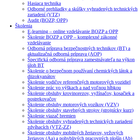
Hasiaca technika
Odborné prehliadky a skúšky vyhradených technických
zariadení (VTZ)
Audit (BOZP, OPP)
Školenia
E-learning – online vzdelávanie BOZP a OPP
Školenie BOZP a OPP – komplexné zákonné
vzdelávanie
Odborná príprava bezpečnostných technikov (BT) a
aktualizačná odborná príprava (AOP)
Špecifická odborná príprava zamestnávateľa na výkon
úloh BT
Školenie o bezpečnom používaní chemických látok a
diizokyanátov
Školenie vodičov referenčných motorových vozidiel
Školenie prác vo výškach a nad voľnou hĺbkou
Školenie obsluhy krovinorezov, vyžínačov, kosačiek a
postrekovačov
Školenie obsluhy motorových vozíkov (VZV)
Školenie obsluhy stavebných strojov (strojnícky kurz)
Školenie viazač bremien
Školenie obsluhy vyhradených technických zariadení
zdvíhacích (VTZ-ZZ)
Školenie obsluhy mobilných žeriavov, vežových
žeriavov (Aa) a pohyblivých pracovných plošín (Ab)