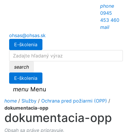
phone
0945
453 460
mail
ohsas@ohsas.sk
E-školenia
search
E-školenia
menu
Menu
home
/
Služby
/
Ochrana pred požiarmi (OPP)
/
dokumentacia-opp
dokumentacia-opp
Obsah sa práve pripravuje.