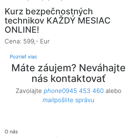
Kurz bezpečnostných
technikov KAŽDÝ MESIAC
ONLINE!
Cena: 599,- Eur
Pozrieť viac
Máte záujem? Neváhajte
nás kontaktovať
Zavolajte
phone
0945 453 460
alebo
mail
pošlite správu
O nás