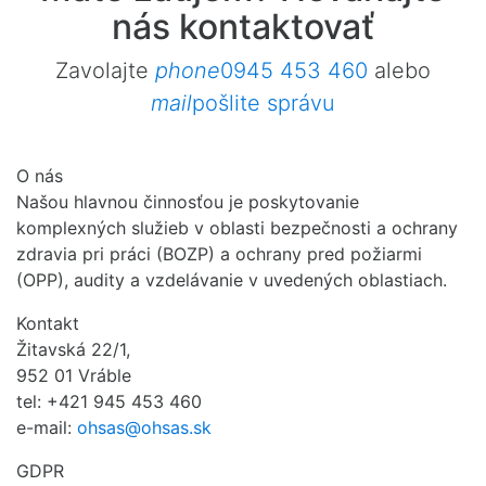
nás kontaktovať
Zavolajte
phone
0945 453 460
alebo
mail
pošlite správu
O nás
Našou hlavnou činnosťou je poskytovanie
komplexných služieb v oblasti bezpečnosti a ochrany
zdravia pri práci (BOZP) a ochrany pred požiarmi
(OPP), audity a vzdelávanie v uvedených oblastiach.
Kontakt
Žitavská 22/1,
952 01 Vráble
tel: +421 945 453 460
e-mail:
ohsas@ohsas.sk
GDPR