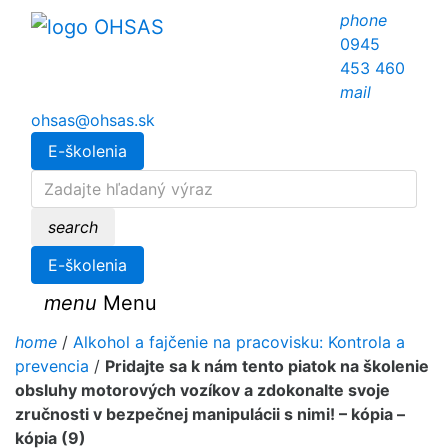
phone
0945
453 460
mail
ohsas@ohsas.sk
E-školenia
search
E-školenia
menu
Menu
home
/
Alkohol a fajčenie na pracovisku: Kontrola a
prevencia
/
Pridajte sa k nám tento piatok na školenie
obsluhy motorových vozíkov a zdokonalte svoje
zručnosti v bezpečnej manipulácii s nimi! – kópia –
kópia (9)