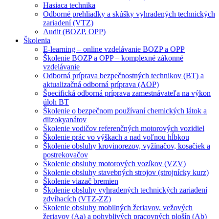
Hasiaca technika
Odborné prehliadky a skúšky vyhradených technických
zariadení (VTZ)
Audit (BOZP, OPP)
Školenia
E-learning – online vzdelávanie BOZP a OPP
Školenie BOZP a OPP – komplexné zákonné
vzdelávanie
Odborná príprava bezpečnostných technikov (BT) a
aktualizačná odborná príprava (AOP)
Špecifická odborná príprava zamestnávateľa na výkon
úloh BT
Školenie o bezpečnom používaní chemických látok a
diizokyanátov
Školenie vodičov referenčných motorových vozidiel
Školenie prác vo výškach a nad voľnou hĺbkou
Školenie obsluhy krovinorezov, vyžínačov, kosačiek a
postrekovačov
Školenie obsluhy motorových vozíkov (VZV)
Školenie obsluhy stavebných strojov (strojnícky kurz)
Školenie viazač bremien
Školenie obsluhy vyhradených technických zariadení
zdvíhacích (VTZ-ZZ)
Školenie obsluhy mobilných žeriavov, vežových
žeriavov (Aa) a pohyblivých pracovných plošín (Ab)