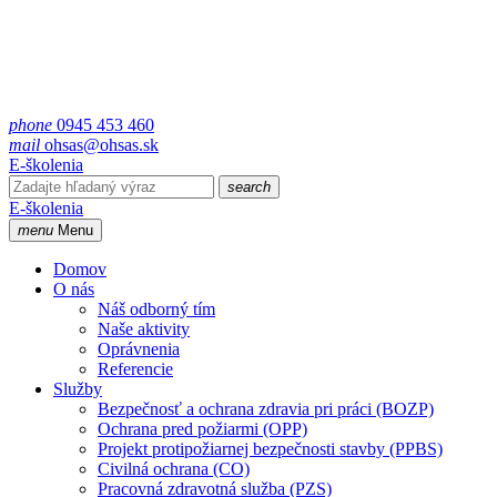
phone
0945 453 460
mail
ohsas@ohsas.sk
E-školenia
search
E-školenia
menu
Menu
Domov
O nás
Náš odborný tím
Naše aktivity
Oprávnenia
Referencie
Služby
Bezpečnosť a ochrana zdravia pri práci (BOZP)
Ochrana pred požiarmi (OPP)
Projekt protipožiarnej bezpečnosti stavby (PPBS)
Civilná ochrana (CO)
Pracovná zdravotná služba (PZS)