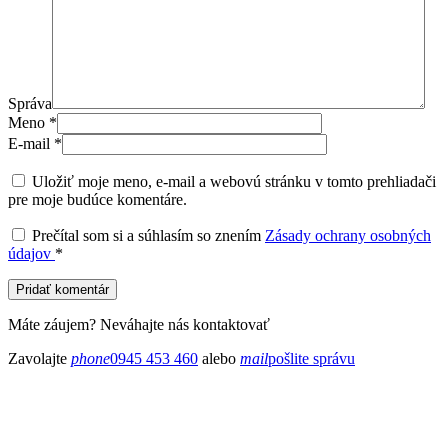
Správa
Meno
*
E-mail
*
Uložiť moje meno, e-mail a webovú stránku v tomto prehliadači
pre moje budúce komentáre.
Prečítal som si a súhlasím so znením
Zásady ochrany osobných
údajov
*
Pridať komentár
Máte záujem? Neváhajte nás kontaktovať
Zavolajte
phone
0945 453 460
alebo
mail
pošlite správu