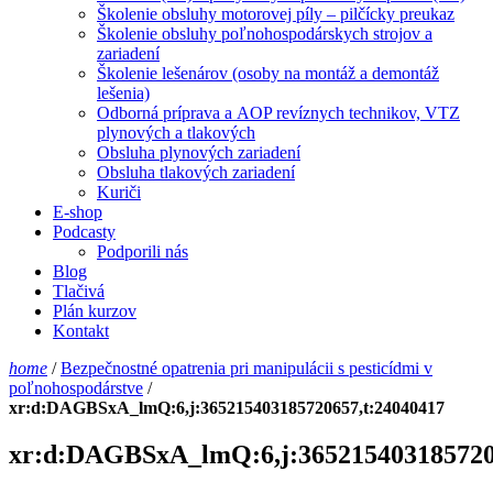
Školenie obsluhy motorovej píly – pilčícky preukaz
Školenie obsluhy poľnohospodárskych strojov a
zariadení
Školenie lešenárov (osoby na montáž a demontáž
lešenia)
Odborná príprava a AOP revíznych technikov, VTZ
plynových a tlakových
Obsluha plynových zariadení
Obsluha tlakových zariadení
Kuriči
E-shop
Podcasty
Podporili nás
Blog
Tlačivá
Plán kurzov
Kontakt
home
/
Bezpečnostné opatrenia pri manipulácii s pesticídmi v
poľnohospodárstve
/
xr:d:DAGBSxA_lmQ:6,j:365215403185720657,t:24040417
xr:d:DAGBSxA_lmQ:6,j:365215403185720