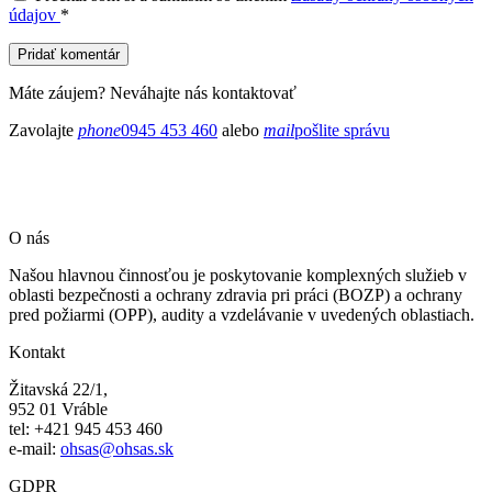
údajov
*
Pridať komentár
Máte záujem? Neváhajte nás kontaktovať
Zavolajte
phone
0945 453 460
alebo
mail
pošlite správu
O nás
Našou hlavnou činnosťou je poskytovanie komplexných služieb v
oblasti bezpečnosti a ochrany zdravia pri práci (BOZP) a ochrany
pred požiarmi (OPP), audity a vzdelávanie v uvedených oblastiach.
Kontakt
Žitavská 22/1,
952 01 Vráble
tel: +421 945 453 460
e-mail:
ohsas@ohsas.sk
GDPR