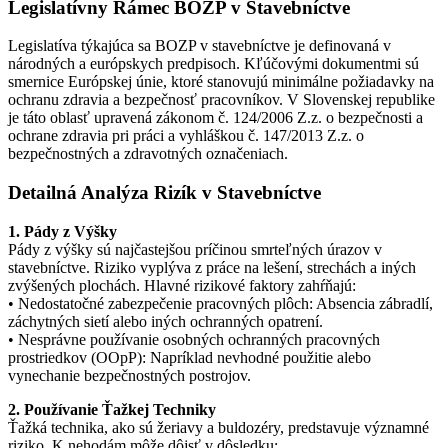
Legislatívny Rámec BOZP v Stavebníctve
Legislatíva týkajúca sa BOZP v stavebníctve je definovaná v
národných a európskych predpisoch. Kľúčovými dokumentmi sú
smernice Európskej únie, ktoré stanovujú minimálne požiadavky na
ochranu zdravia a bezpečnosť pracovníkov. V Slovenskej republike
je táto oblasť upravená zákonom č. 124/2006 Z.z. o bezpečnosti a
ochrane zdravia pri práci a vyhláškou č. 147/2013 Z.z. o
bezpečnostných a zdravotných označeniach.
Detailná Analýza Rizík v Stavebníctve
1. Pády z Výšky
Pády z výšky sú najčastejšou príčinou smrteľných úrazov v
stavebníctve. Riziko vyplýva z práce na lešení, strechách a iných
zvýšených plochách. Hlavné rizikové faktory zahŕňajú:
• Nedostatočné zabezpečenie pracovných plôch: Absencia zábradlí,
záchytných sietí alebo iných ochranných opatrení.
• Nesprávne používanie osobných ochranných pracovných
prostriedkov (OOpP): Napríklad nevhodné použitie alebo
vynechanie bezpečnostných postrojov.
2. Používanie Ťažkej Techniky
Ťažká technika, ako sú žeriavy a buldozéry, predstavuje významné
riziko. K nehodám môže dôjsť v dôsledku: