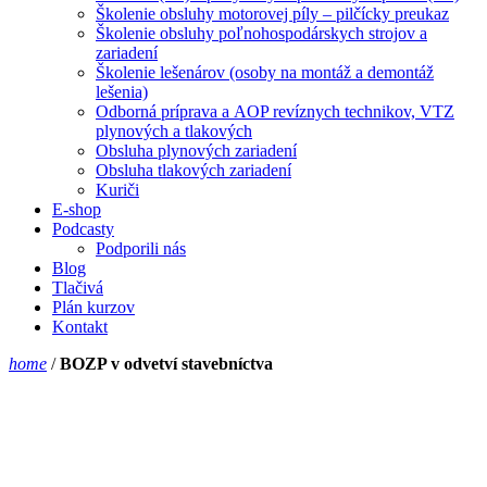
Školenie obsluhy motorovej píly – pilčícky preukaz
Školenie obsluhy poľnohospodárskych strojov a
zariadení
Školenie lešenárov (osoby na montáž a demontáž
lešenia)
Odborná príprava a AOP revíznych technikov, VTZ
plynových a tlakových
Obsluha plynových zariadení
Obsluha tlakových zariadení
Kuriči
E-shop
Podcasty
Podporili nás
Blog
Tlačivá
Plán kurzov
Kontakt
home
/
BOZP v odvetví stavebníctva