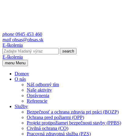
phone
0945 453 460
mail
ohsas@ohsas.sk
E-školenia
search
E-školenia
menu
Menu
Domov
O nás
Náš odborný tím
Naše aktivity
Oprávnenia
Referencie
Služby
Bezpečnosť a ochrana zdravia pri práci (BOZP)
Ochrana pred požiarmi (OPP)
Projekt protipožiarnej bezpečnosti stavby (PPBS)
Civilná ochrana (CO)
Pracovná zdravotná služba (PZS)