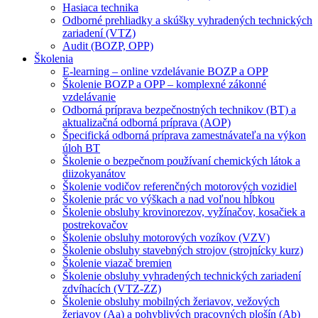
Hasiaca technika
Odborné prehliadky a skúšky vyhradených technických
zariadení (VTZ)
Audit (BOZP, OPP)
Školenia
E-learning – online vzdelávanie BOZP a OPP
Školenie BOZP a OPP – komplexné zákonné
vzdelávanie
Odborná príprava bezpečnostných technikov (BT) a
aktualizačná odborná príprava (AOP)
Špecifická odborná príprava zamestnávateľa na výkon
úloh BT
Školenie o bezpečnom používaní chemických látok a
diizokyanátov
Školenie vodičov referenčných motorových vozidiel
Školenie prác vo výškach a nad voľnou hĺbkou
Školenie obsluhy krovinorezov, vyžínačov, kosačiek a
postrekovačov
Školenie obsluhy motorových vozíkov (VZV)
Školenie obsluhy stavebných strojov (strojnícky kurz)
Školenie viazač bremien
Školenie obsluhy vyhradených technických zariadení
zdvíhacích (VTZ-ZZ)
Školenie obsluhy mobilných žeriavov, vežových
žeriavov (Aa) a pohyblivých pracovných plošín (Ab)