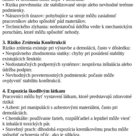
• Rizika prevrhnutia: zle stabilizované stroje alebo nevhodné terénne
podmienky.
• Nárazových úrazov: pohybujúce sa stroje môžu zasiahnuť
pracovníkov alebo spôsobiť pád materiálov.
• Technického zlyhania: nedostatočná údržba vedie k mechanickým
poruchám, ktoré môžu spôsobiť nehody.
3. Riziko Zrútenia Konštrukcií
Riziko zrútenia existuje pri výstavbe a demolácii, často v dôsledku:
• Nesprávneho zhodnotenia statiky: chyby pri posúdení stability
existujúcich štruktúr.
• Nedostatočných podperných systémov: nesprávna inštalácia alebo
údržba podpier.
• Nevhodných poveternostných podmienok: počasie môže
ovplyvniť stabilitu konštrukcií.
4. Expozícia škodlivým látkam
Pracovníci môžu byť vystavení látkam, ktoré predstavujú zdravotné
riziká:
• Azbest: pri manipulácii s azbestovými materiálmi, často pri
demoláciách.
• Chemikálie: používanie farieb, rozpúšťadiel a lepidiel môže viesť
k inhalácii toxických pár.
• Stavebný prach: dlhodobá expozícia kremíkovému prachu môže
spôsobiť ochorenia pľúc, ako je silikóza.