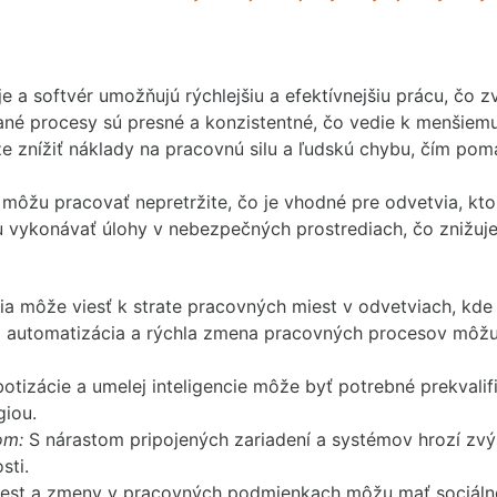
je a softvér umožňujú rýchlejšiu a efektívnejšiu prácu, čo 
é procesy sú presné a konzistentné, čo vedie k menšiemu 
 znížiť náklady na pracovnú silu a ľudskú chybu, čím pomá
 môžu pracovať nepretržite, čo je vhodné pre odvetvia, kt
vykonávať úlohy v nebezpečných prostrediach, čo znižuje r
a môže viesť k strate pracovných miest v odvetviach, kde s
automatizácia a rýchla zmena pracovných procesov môžu 
tizácie a umelej inteligencie môže byť potrebné prekvalif
giou.
om:
S nárastom pripojených zariadení a systémov hrozí zvý
sti.
est a zmeny v pracovných podmienkach môžu mať sociálne