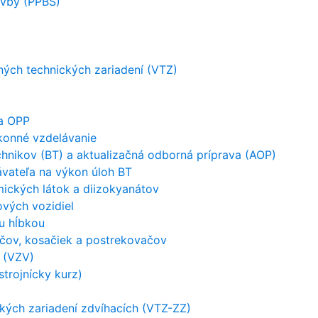
avby (PPBS)
ých technických zariadení (VTZ)
 a OPP
konné vzdelávanie
hnikov (BT) a aktualizačná odborná príprava (AOP)
ávateľa na výkon úloh BT
ických látok a diizokyanátov
vých vozidiel
u hĺbkou
ačov, kosačiek a postrekovačov
 (VZV)
strojnícky kurz)
kých zariadení zdvíhacích (VTZ-ZZ)