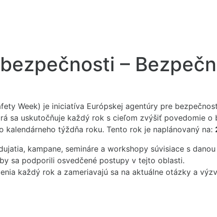
bezpečnosti – Bezpečn
ety Week) je iniciatíva Európskej agentúry pre bezpečnosť
rá sa uskutočňuje každý rok s cieľom zvýšiť povedomie o b
 kalendárneho týždňa roku. Tento rok je naplánovaný na:
dujatia, kampane, semináre a workshopy súvisiace s danou
by sa podporili osvedčené postupy v tejto oblasti.
ia každý rok a zameriavajú sa na aktuálne otázky a výzvy