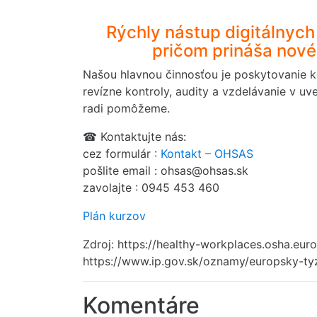
Rýchly nástup digitálnych
pričom prináša nové 
Našou hlavnou činnosťou je poskytovanie ko
revízne kontroly, audity a vzdelávanie v u
radi pomôžeme.
☎ Kontaktujte nás:
cez formulár :
Kontakt – OHSAS
pošlite email : ohsas@ohsas.sk
zavolajte : 0945 453 460
Plán kurzov
Zdroj: https://healthy-workplaces.osha.eur
https://www.ip.gov.sk/oznamy/europsky-ty
Komentáre