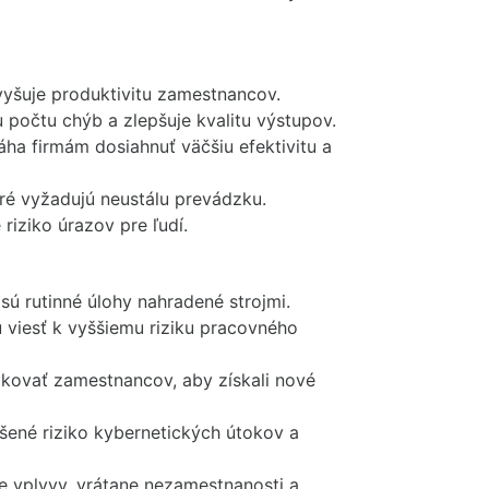
zvyšuje produktivitu zamestnancov.
počtu chýb a zlepšuje kvalitu výstupov.
ha firmám dosiahnuť väčšiu efektivitu a
oré vyžadujú neustálu prevádzku.
iziko úrazov pre ľudí.
ú rutinné úlohy nahradené strojmi.
viesť k vyššiemu riziku pracovného
ikovať zamestnancov, aby získali nové
šené riziko kybernetických útokov a
 vplyvy, vrátane nezamestnanosti a