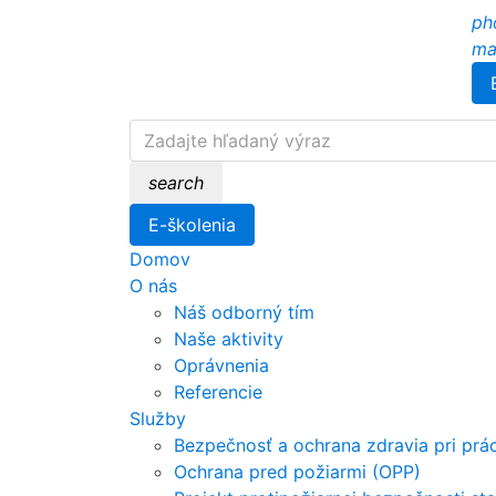
ph
ma
search
E-školenia
Domov
O nás
Náš odborný tím
Naše aktivity
Oprávnenia
Referencie
Služby
Bezpečnosť a ochrana zdravia pri prá
Ochrana pred požiarmi (OPP)