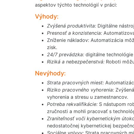
aspektov týchto technológií v práci:
Výhody:
Zvýšená produktivita:
Digitálne nástro
Presnosť a konzistencia:
Automatizovan
Zníženie nákladov: Automatizácia môže
zisk.
24/7 prevádzka:
digitálne technológie
Riziká a nebezpečenstvá:
Roboti môžu 
Nevýhody:
Strata pracovných miest:
Automatizáci
Riziko pracovného vyhorenia:
Zvýšená 
vyhorenia a stresu u zamestnancov.
Potreba rekvalifikácie:
S nástupom robo
zručnosti a mohli pracovať s technoló
Zraniteľnosť voči kybernetickým útok
nedostatočnej kybernetickej bezpečno
Sociálne vplyvy:
Strata pracovných mi