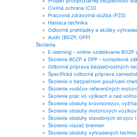
Projekt protipožiarnej bezpečnosti st
Civilná ochrana (CO)
Pracovná zdravotná služba (PZS)
Hasiaca technika
Odborné prehliadky a skúšky vyhraden
Audit (BOZP, OPP)
Školenia
E-learning – online vzdelávanie BOZP
Školenie BOZP a OPP – komplexné zá
Odborná príprava bezpečnostných tec
Špecifická odborná príprava zamestn
Školenie o bezpečnom používaní chem
Školenie vodičov referenčných motoro
Školenie prác vo výškach a nad voľno
Školenie obsluhy krovinorezov, vyžín
Školenie obsluhy motorových vozíkov
Školenie obsluhy stavebných strojov (
Školenie viazač bremien
Školenie obsluhy vyhradených technic