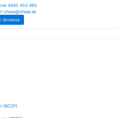
one
0945 453 460
il
ohsas@ohsas.sk
E-školenia
ci (BOZP)