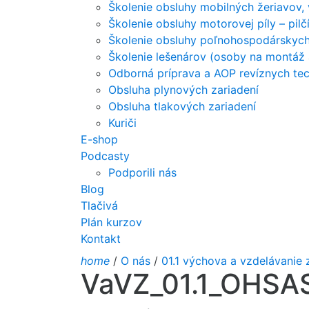
Školenie obsluhy mobilných žeriavov,
Školenie obsluhy motorovej píly – pil
Školenie obsluhy poľnohospodárskych 
Školenie lešenárov (osoby na montáž 
Odborná príprava a AOP revíznych tec
Obsluha plynových zariadení
Obsluha tlakových zariadení
Kuriči
E-shop
Podcasty
Podporili nás
Blog
Tlačivá
Plán kurzov
Kontakt
home
/
O nás
/
01.1 výchova a vzdelávani
VaVZ_01.1_OHSA