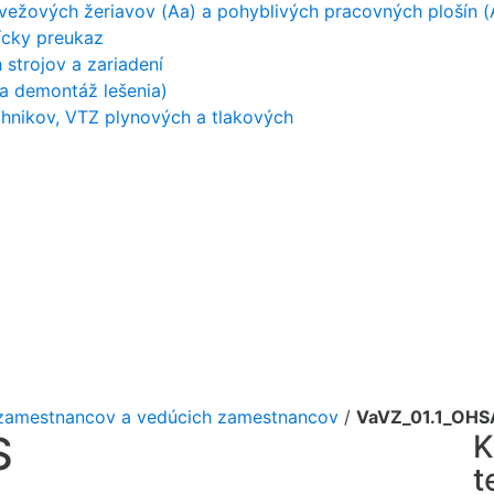
 vežových žeriavov (Aa) a pohyblivých pracovných plošín (
čícky preukaz
strojov a zariadení
a demontáž lešenia)
hnikov, VTZ plynových a tlakových
e zamestnancov a vedúcich zamestnancov
/
VaVZ_01.1_OHS
S
K
t