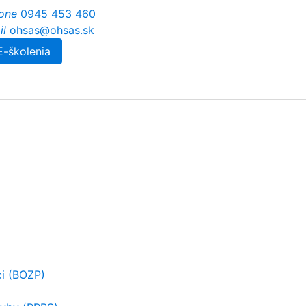
one
0945 453 460
il
ohsas@ohsas.sk
E-školenia
ci (BOZP)