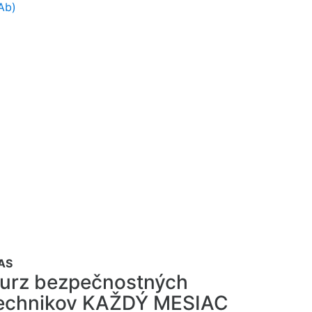
Ab)
AS
urz bezpečnostných
echnikov KAŽDÝ MESIAC