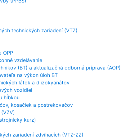
avby (PPBS)
ých technických zariadení (VTZ)
 a OPP
konné vzdelávanie
hnikov (BT) a aktualizačná odborná príprava (AOP)
ávateľa na výkon úloh BT
ických látok a diizokyanátov
vých vozidiel
u hĺbkou
ačov, kosačiek a postrekovačov
 (VZV)
strojnícky kurz)
kých zariadení zdvíhacích (VTZ-ZZ)