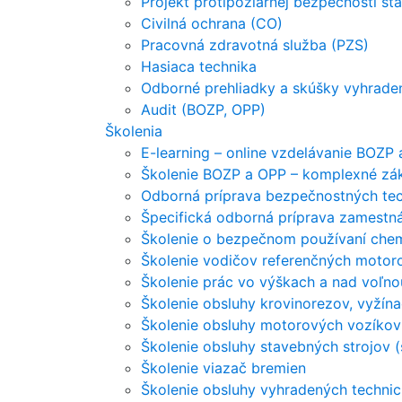
Projekt protipožiarnej bezpečnosti st
Civilná ochrana (CO)
Pracovná zdravotná služba (PZS)
Hasiaca technika
Odborné prehliadky a skúšky vyhraden
Audit (BOZP, OPP)
Školenia
E-learning – online vzdelávanie BOZP
Školenie BOZP a OPP – komplexné zá
Odborná príprava bezpečnostných tec
Špecifická odborná príprava zamestn
Školenie o bezpečnom používaní chem
Školenie vodičov referenčných motoro
Školenie prác vo výškach a nad voľno
Školenie obsluhy krovinorezov, vyžín
Školenie obsluhy motorových vozíkov
Školenie obsluhy stavebných strojov (
Školenie viazač bremien
Školenie obsluhy vyhradených technic