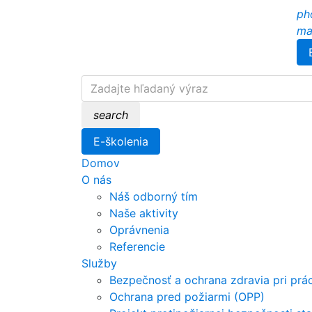
ph
ma
search
E-školenia
Domov
O nás
Náš odborný tím
Naše aktivity
Oprávnenia
Referencie
Služby
Bezpečnosť a ochrana zdravia pri prá
Ochrana pred požiarmi (OPP)