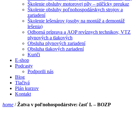
Školenie obsluhy motorovej píly – pilčícky preukaz
Školenie obsluhy poľnohospodárskych strojov a
zariadení
Školenie lešenárov (osoby na montáž a demontáž
lešenia)
Odborná príprava a AOP revíznych technikov, VTZ
plynových a tlakových
Obsluha plynových zariadení
Obsluha tlakových zariadení
Kuriči
E-shop
Podcasty
Podporili nás
Blog
Tlačivá
Plán kurzov
Kontakt
home
/
Žatva v poľnohospodárstve: časť I. – BOZP