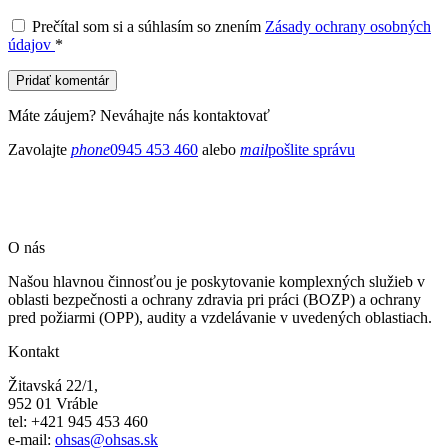
Prečítal som si a súhlasím so znením
Zásady ochrany osobných
údajov
*
Pridať komentár
Máte záujem? Neváhajte nás kontaktovať
Zavolajte
phone
0945 453 460
alebo
mail
pošlite správu
O nás
Našou hlavnou činnosťou je poskytovanie komplexných služieb v
oblasti bezpečnosti a ochrany zdravia pri práci (BOZP) a ochrany
pred požiarmi (OPP), audity a vzdelávanie v uvedených oblastiach.
Kontakt
Žitavská 22/1,
952 01 Vráble
tel: +421 945 453 460
e-mail:
ohsas@ohsas.sk