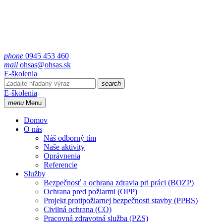
phone
0945 453 460
mail
ohsas@ohsas.sk
E-školenia
search
E-školenia
menu
Menu
Domov
O nás
Náš odborný tím
Naše aktivity
Oprávnenia
Referencie
Služby
Bezpečnosť a ochrana zdravia pri práci (BOZP)
Ochrana pred požiarmi (OPP)
Projekt protipožiarnej bezpečnosti stavby (PPBS)
Civilná ochrana (CO)
Pracovná zdravotná služba (PZS)