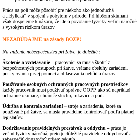
Práca na poli môže pôsobiť pre niekoho ako jednoduchá
a ,,idylická“ v spojení s pobytom v prírode. Pri hlbšom skúmaní
však dospejeme k názoru, že ide o povolanie fyzicky veľmi náročné
s vysokým rizikom úrazov.
NEZABÚDAJME na zásady BOZP!
Na zníženie nebezpečenstva pri žatve je dôležité :
Školenie a vzdelávanie –
pracovníci sa musia školiť z
bezpečnostných postupoch pri žatve, vrátane obsluhy zariadení,
poskytovania prvej pomoci a ohlasovania nehôd a úrazov.
Používanie osobných ochranných pracovných prostriedkov –
každý pracovník musí používať správne OOPP, ako sú napríklad
ochranné okuliare, chrániče sluchu, rukavice a pod.
Údržba a kontrola zariadení –
stroje a zariadenia, ktoré sa
používané pri žatve, sa musia pravidelne kontrolovať podľa platnej
legislatívy.
Dodržiavanie pravidelných prestávok a oddychu –
práca je
veľmi fyzicky náročná, preto je dôležité pravidelne oddychovať a
zabezpečiť dostatočný príjem tekutín.