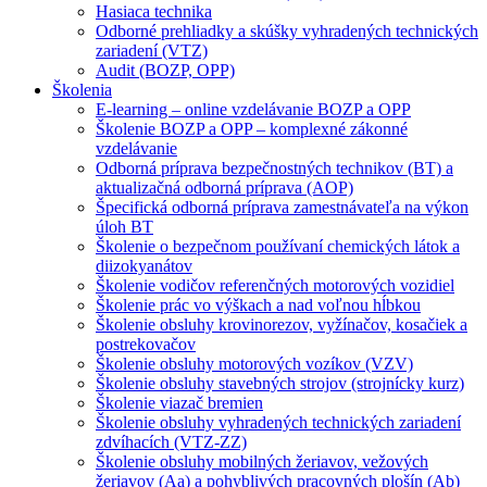
Hasiaca technika
Odborné prehliadky a skúšky vyhradených technických
zariadení (VTZ)
Audit (BOZP, OPP)
Školenia
E-learning – online vzdelávanie BOZP a OPP
Školenie BOZP a OPP – komplexné zákonné
vzdelávanie
Odborná príprava bezpečnostných technikov (BT) a
aktualizačná odborná príprava (AOP)
Špecifická odborná príprava zamestnávateľa na výkon
úloh BT
Školenie o bezpečnom používaní chemických látok a
diizokyanátov
Školenie vodičov referenčných motorových vozidiel
Školenie prác vo výškach a nad voľnou hĺbkou
Školenie obsluhy krovinorezov, vyžínačov, kosačiek a
postrekovačov
Školenie obsluhy motorových vozíkov (VZV)
Školenie obsluhy stavebných strojov (strojnícky kurz)
Školenie viazač bremien
Školenie obsluhy vyhradených technických zariadení
zdvíhacích (VTZ-ZZ)
Školenie obsluhy mobilných žeriavov, vežových
žeriavov (Aa) a pohyblivých pracovných plošín (Ab)