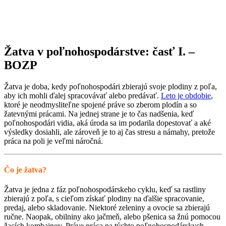
Žatva v poľnohospodárstve: časť I. –
BOZP
Žatva je doba, kedy poľnohospodári zbierajú svoje plodiny z poľa,
aby ich mohli ďalej spracovávať alebo predávať.
Leto je obdobie
,
ktoré je neodmysliteľne spojené práve so zberom plodín a so
žatevnými prácami. Na jednej strane je to čas nadšenia, keď
poľnohospodári vidia, aká úroda sa im podarila dopestovať a aké
výsledky dosiahli, ale zároveň je to aj čas stresu a námahy, pretože
práca na poli je veľmi náročná.
Čo je žatva?
Žatva je jedna z fáz po
ľnohospodárskeho cyklu, keď sa rastliny
zbierajú z poľa, s cieľom získať plodiny na ďalšie spracovanie,
predaj, alebo skladovanie. Niektoré zeleniny a ovocie sa zbierajú
ručne. Naopak, obilniny ako jačmeň, alebo pšenica sa žnú pomocou
žacích kombajnov. Práve práca na týchto poľnohospodárskych