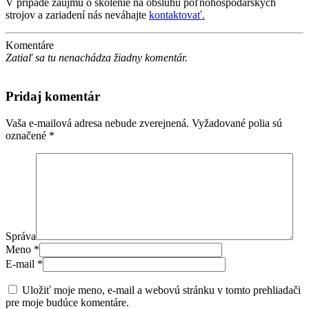
V prípade záujmu o školenie na obsluhu poľnohospodárskych
strojov a zariadení nás neváhajte
kontaktovať.
Komentáre
Zatiaľ sa tu nenachádza žiadny komentár.
Pridaj komentár
Vaša e-mailová adresa nebude zverejnená.
Vyžadované polia sú
označené
*
Správa
Meno
*
E-mail
*
Uložiť moje meno, e-mail a webovú stránku v tomto prehliadači
pre moje budúce komentáre.