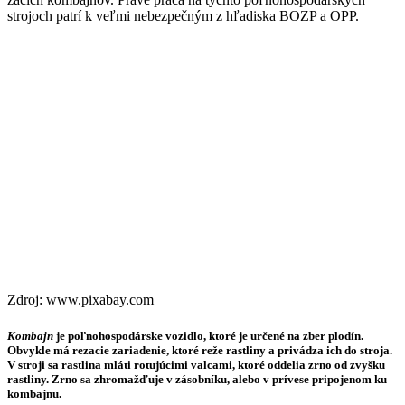
strojoch patrí k veľmi nebezpečným z hľadiska BOZP a OPP.
Zdroj: www.pixabay.com
Kombajn
je poľnohospodárske vozidlo, ktoré je určené na zber plodín.
Obvykle má rezacie zariadenie, ktoré reže rastliny a privádza ich do stroja.
V stroji sa rastlina mláti rotujúcimi valcami, ktoré oddelia zrno od zvyšku
rastliny. Zrno sa zhromažďuje v zásobníku, alebo v prívese pripojenom ku
kombajnu.