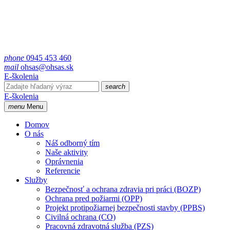
phone
0945 453 460
mail
ohsas@ohsas.sk
E-školenia
search
E-školenia
menu
Menu
Domov
O nás
Náš odborný tím
Naše aktivity
Oprávnenia
Referencie
Služby
Bezpečnosť a ochrana zdravia pri práci (BOZP)
Ochrana pred požiarmi (OPP)
Projekt protipožiarnej bezpečnosti stavby (PPBS)
Civilná ochrana (CO)
Pracovná zdravotná služba (PZS)