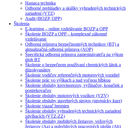
Hasiaca technika
Odborné prehliadky a skúšky vyhradených technických
zariadení (VTZ)
Audit (BOZP, OPP)
Školenia
E-learning – online vzdelávanie BOZP a OPP
Školenie BOZP a OPP – komplexné zákonné
vzdelávanie
Odborná príprava bezpečnostných technikov (BT) a
aktualizačná odborná príprava (AOP)
Špecifická odborná príprava zamestnávateľa na výkon
úloh BT
Školenie o bezpečnom používaní chemických látok a
diizokyanátov
Školenie vodičov referenčných motorových vozidiel
Školenie prác vo výškach a nad voľnou hĺbkou
Školenie obsluhy krovinorezov, vyžínačov, kosačiek a
postrekovačov
Školenie obsluhy motorových vozíkov (VZV)
Školenie obsluhy stavebných strojov (strojnícky kurz)
Školenie viazač bremien
Školenie obsluhy vyhradených technických zariadení
zdvíhacích (VTZ-ZZ)
Školenie obsluhy mobilných žeriavov, vežových
žeriavov (Aa) a pohyblivých pracovných plošín (Ab)