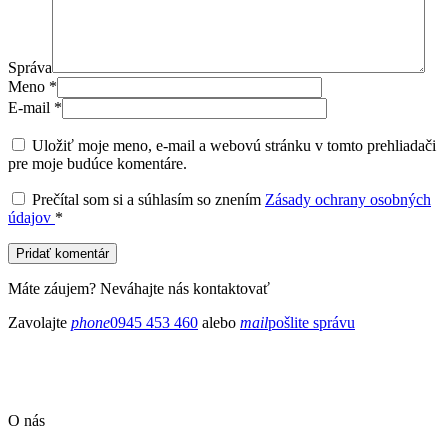
Správa
Meno
*
E-mail
*
Uložiť moje meno, e-mail a webovú stránku v tomto prehliadači
pre moje budúce komentáre.
Prečítal som si a súhlasím so znením
Zásady ochrany osobných
údajov
*
Pridať komentár
Máte záujem? Neváhajte nás kontaktovať
Zavolajte
phone
0945 453 460
alebo
mail
pošlite správu
O nás