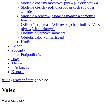
Školenie obsluhy motorovej píly – pilčícky preukaz
Školenie obsluhy poľnohospodárskych strojov a
zariadení
Školenie lešenárov (osoby na montáž a demontáž
lešenia)
Odborná príprava a AOP revíznych technikov, VTZ
plynových a tlakových
Obsluha plynových zariadení
Obsluha tlakových zariadení
Kuriči
E-shop
Podcasty
Podporili nás
Blog
Tlačivá
Plán kurzov
Kontakt
home
/
Stavebné stroje
/
Valec
Valec
www.canva.sk